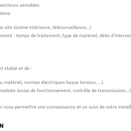
 secteurs sensibles
stème
s vite (sirène intérieure, télésurveillance…)
sement : temps de traitement, type de matériel, délai d’inter
t stable et de :
 du matériel, normes électriques basse tension, …)
formalisée (essai de fonctionnement, contrôle de transmission…)
r vous permettre une connaissance et un suivi de votre install
ON